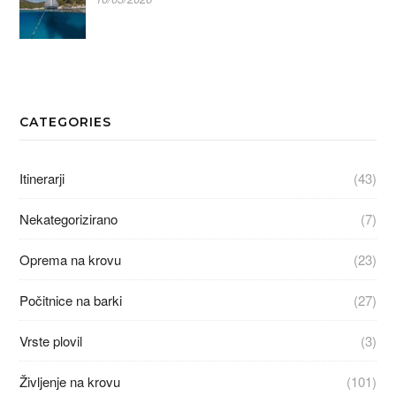
CATEGORIES
Itinerarji
(43)
Nekategorizirano
(7)
Oprema na krovu
(23)
Počitnice na barki
(27)
Vrste plovil
(3)
Življenje na krovu
(101)