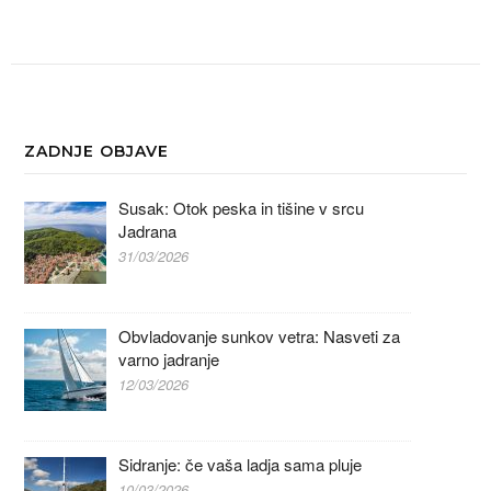
ZADNJE OBJAVE
Susak: Otok peska in tišine v srcu
Jadrana
31/03/2026
Obvladovanje sunkov vetra: Nasveti za
varno jadranje
12/03/2026
Sidranje: če vaša ladja sama pluje
10/03/2026