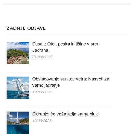
ZADNJE OBJAVE
Susak: Otok peska in tišine v srcu
Jadrana
31/03/2026
Obvladovanje sunkov vetra: Nasveti za
varno jadranje
12/03/2026
Sidranje: če vaša ladja sama pluje
10/03/2026