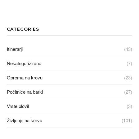
CATEGORIES
Itinerarji
(43)
Nekategorizirano
(7)
Oprema na krovu
(23)
Počitnice na barki
(27)
Vrste plovil
(3)
Življenje na krovu
(101)