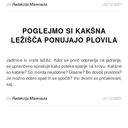
Od
Redakcija Marenauta
23/12/2021
POGLEJMO SI KAKŠNA
LEŽIŠČA PONUJAJO PLOVILA
Jadrnice in vrste ležišč. Kdor se prvič odpravlja na jadranje,
se upravičeno sprašuje kako poteka spanje na krovu. Kakšne
so kabine? So morda neudobne? Glasne? Bo dovolj prostora?
Je možno dobro spati in se spočiti? Vsi dvomi so pričakovani,
saj…
Od
Redakcija Marenauta
01/12/2021