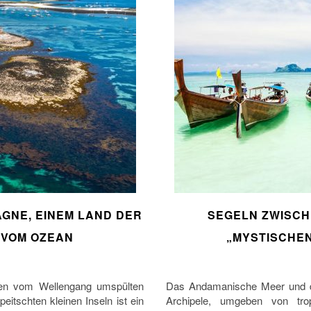
GNE, EINEM LAND DER
SEGELN ZWISC
 VOM OZEAN
„MYSTISCHE
 den vom Wellengang umspülten
Das Andamanische Meer und die
itschten kleinen Inseln ist ein
Archipele, umgeben von trop