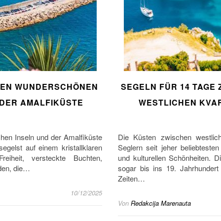
 DEN WUNDERSCHÖNEN
SEGELN FÜR 14 TAGE
 DER AMALFIKÜSTE
WESTLICHEN KVA
hen Inseln und der Amalfiküste
Die Küsten zwischen westli
segelst auf einem kristallklaren
Seglern seit jeher beliebteste
iheit, versteckte Buchten,
und kulturellen Schönheiten. Di
den, die…
sogar bis ins 19. Jahrhundert
Zeiten…
10/12/2025
Von
Redakcija Marenauta