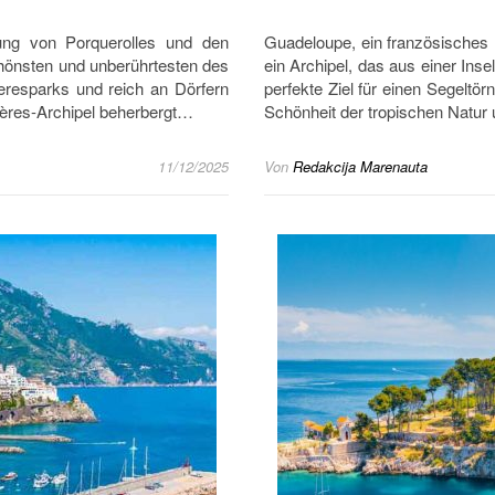
dung von Porquerolles und den
Guadeloupe, ein französisches 
chönsten und unberührtesten des
ein Archipel, das aus einer Ins
eresparks und reich an Dörfern
perfekte Ziel für einen Segeltör
Hyères-Archipel beherbergt…
Schönheit der tropischen Natu
11/12/2025
Von
Redakcija Marenauta