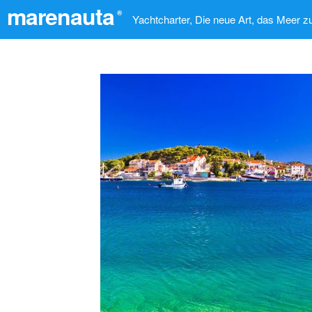
marenauta
®
Yachtcharter, Die neue Art, das Meer z