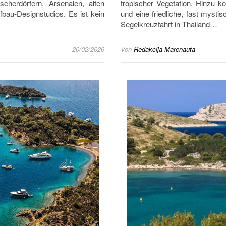
cherdörfern, Arsenalen, alten
tropischer Vegetation. Hinzu k
fbau-Designstudios. Es ist kein
und eine friedliche, fast myst
Segelkreuzfahrt in Thailand…
20/02/2026
Von
Redakcija Marenauta