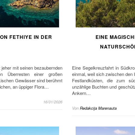
ON FETHIYE IN DER
EINE MAGISCH
NATURSCHÖ
it jeher mit seinen bezaubernden
Eine Segelkreuzfahrt in Südkro
en Überresten einer großen
einmal, weil sich zwischen den 
ürkischen Gewässer sind berühmt
Festlandküsten, die zum süd
lichen, an üppiger Flora…
unzählige Buchten und geschützt
Ankern…
16/01/2026
Von
Redakcija Marenauta