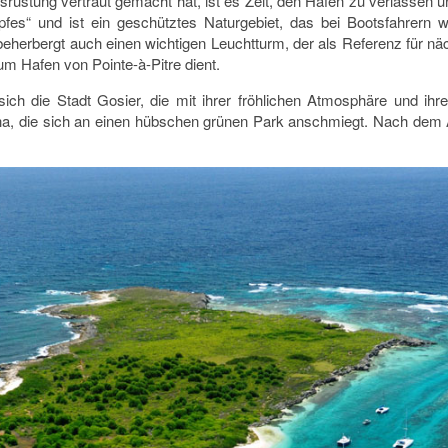
stung vertraut gemacht hat, ist es Zeit, den Hafen zu verlassen und
ropfes“ und ist ein geschütztes Naturgebiet, das bei Bootsfahrer
Es beherbergt auch einen wichtigen Leuchtturm, der als Referenz für n
m Hafen von Pointe-à-Pitre dient.
sich die Stadt Gosier, die mit ihrer fröhlichen Atmosphäre und ihr
cha, die sich an einen hübschen grünen Park anschmiegt. Nach dem A
.