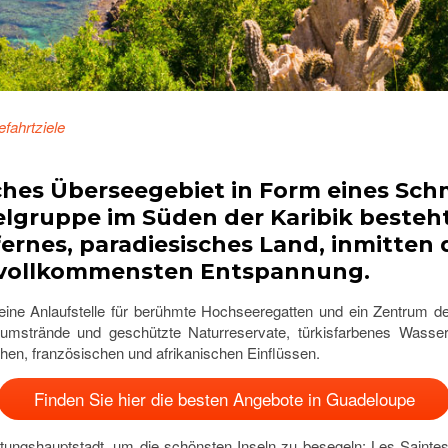
fahrtziele
hes Überseegebiet in Form eines Schme
elgruppe im Süden der Karibik besteht.
 fernes, paradiesisches Land, inmitten
r vollkommensten Entspannung.
 eine Anlaufstelle für berühmte Hochseeregatten und ein Zentrum der
umstrände und geschützte Naturreservate, türkisfarbenes Wasser 
hen, französischen und afrikanischen Einflüssen.
Finden Sie hier die besten Angebote in Guadeloupe
altungshauptstadt, um die schönsten Inseln zu besegeln: Les Saintes