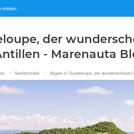
u erleben
eloupe, der wundersch
ntillen - Marenauta B
me
Seefahrtziele
Segeln in Guadeloupe, der wunderschönen P