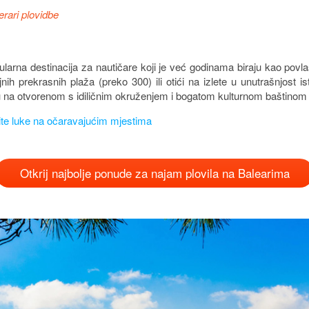
nerari plovidbe
pularna destinacija za nautičare koji je već godinama biraju kao pov
nih prekrasnih plaža (preko 300) ili otići na izlete u unutrašnjost i
u na otvorenom s idiličnim okruženjem i bogatom kulturnom baštinom ko
ite luke na očaravajućim mjestima
Otkrij najbolje ponude za najam plovila na Balearima