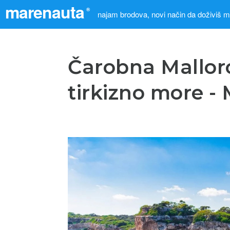
marenauta
®
najam brodova, novi način da doživiš 
Čarobna Mallorca
tirkizno more -