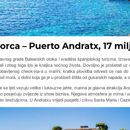
orca – Puerto Andratx, 17 mil
lavnog grada Balearskih otoka i središta španjolskog turizma. Izr
 ali i zbog toga što je kraljica noćnog života. Dovoljno je prošetati
obavljenog check-ina-a u marini, kratka plovidba odvesti će nas do
od mora, u dolini koja ga je u prošlosti štitila od gusarskih napada, 
e se ljeti vezuju velike i luksuzne jahte, marina je glavna atrakcija 
o posjećuju zvijezde iz show biznisa. Njegova atmosfera je mirna i ud
 brežuljcima. U Andratxu vrijedi posjetiti i crkvu Santa Maria i Cast