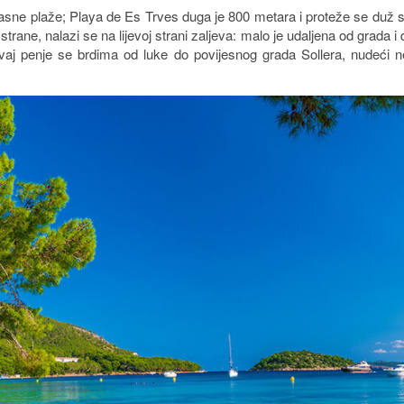
asne plaže; Playa de Es Trves duga je 800 metara i proteže se duž s
strane, nalazi se na lijevoj strani zaljeva: malo je udaljena od grada i
amvaj penje se brdima od luke do povijesnog grada Sollera, nudeći 