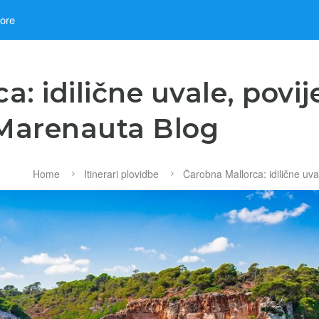
more
: idilične uvale, povije
 Marenauta Blog
Home
Itinerari plovidbe
Čarobna Mallorca: idilične uva