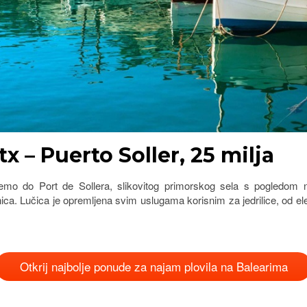
x – Puerto Soller, 25 milja
emo do Port de Sollera, slikovitog primorskog sela s pogledom n
penica. Lučica je opremljena svim uslugama korisnim za jedrilice, od
Otkrij najbolje ponude za najam plovila na Balearima