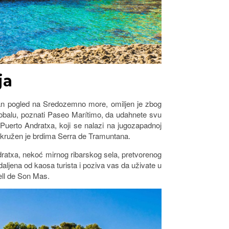
ja
avan pogled na Sredozemno more, omiljen je zbog
 uz obalu, poznati Paseo Marítimo, da udahnete svu
 Puerto Andratxa, koji se nalazi na jugozapadnoj
a okružen je brdima Serra de Tramuntana.
Andratxa, nekoć mirnog ribarskog sela, pretvorenog
aljena od kaosa turista i poziva vas da uživate u
ell de Son Mas.