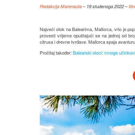
Redakcija Marenauta
– 19 studenoga 2022 –
Iti
Najveći otok na Balearima, Mallorca, vrlo je po
provesti vrijeme opuštajući se na jednoj od broj
citrusa i drevne tvrđave. Mallorca spaja avantur
Pročitaj također:
Balearski otoci: mnoge učinkov