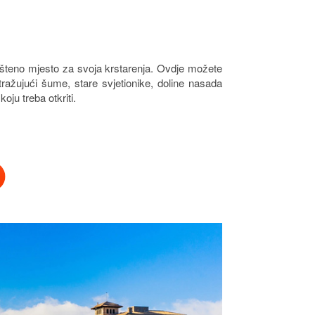
lašteno mjesto za svoja krstarenja. Ovdje možete
stražujući šume, stare svjetionike, doline nasada
ju treba otkriti.