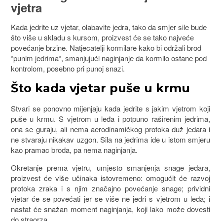
vjetra
Kada jedrite uz vjetar, olabavite jedra, tako da smjer sile bude
što više u skladu s kursom, proizvest će se tako najveće
povećanje brzine. Natjecatelji kormilare kako bi održali brod
“punim jedrima“, smanjujući naginjanje da kormilo ostane pod
kontrolom, posebno pri punoj snazi.
Što kada vjetar puše u krmu
Stvari se ponovno mijenjaju kada jedrite s jakim vjetrom koji
puše u krmu. S vjetrom u leđa i potpuno raširenim jedrima,
ona se guraju, ali nema aerodinamičkog protoka duž jedara i
ne stvaraju nikakav uzgon. Sila na jedrima ide u istom smjeru
kao pramac broda, pa nema naginjanja.
Okretanje prema vjetru, umjesto smanjenja snage jedara,
proizvest će više učinaka istovremeno: omogućit će razvoj
protoka zraka i s njim značajno povećanje snage; prividni
vjetar će se povećati jer se više ne jedri s vjetrom u leđa; i
nastat će snažan moment naginjanja, koji lako može dovesti
do straorza.