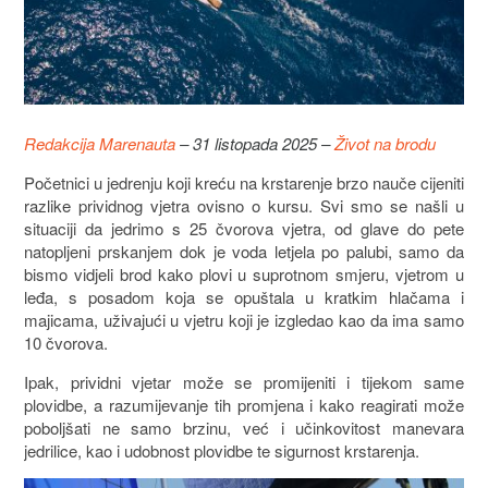
Redakcija Marenauta
– 31 listopada 2025 –
Život na brodu
Početnici u jedrenju koji kreću na krstarenje brzo nauče cijeniti
razlike prividnog vjetra ovisno o kursu. Svi smo se našli u
situaciji da jedrimo s 25 čvorova vjetra, od glave do pete
natopljeni prskanjem dok je voda letjela po palubi, samo da
bismo vidjeli brod kako plovi u suprotnom smjeru, vjetrom u
leđa, s posadom koja se opuštala u kratkim hlačama i
majicama, uživajući u vjetru koji je izgledao kao da ima samo
10 čvorova.
Ipak, prividni vjetar može se promijeniti i tijekom same
plovidbe, a razumijevanje tih promjena i kako reagirati može
poboljšati ne samo brzinu, već i učinkovitost manevara
jedrilice, kao i udobnost plovidbe te sigurnost krstarenja.