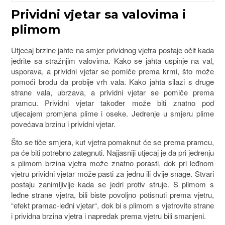
Prividni vjetar sa valovima i
plimom
Utjecaj brzine jahte na smjer prividnog vjetra postaje očit kada
jedrite sa stražnjim valovima. Kako se jahta uspinje na val,
usporava, a prividni vjetar se pomiče prema krmi, što može
pomoći brodu da probije vrh vala. Kako jahta silazi s druge
strane vala, ubrzava, a prividni vjetar se pomiče prema
pramcu. Prividni vjetar također može biti znatno pod
utjecajem promjena plime i oseke. Jedrenje u smjeru plime
povećava brzinu i prividni vjetar.
Što se tiče smjera, kut vjetra pomaknut će se prema pramcu,
pa će biti potrebno zategnuti. Najjasniji utjecaj je da pri jedrenju
s plimom brzina vjetra može znatno porasti, dok pri leđnom
vjetru prividni vjetar može pasti za jednu ili dvije snage. Stvari
postaju zanimljivije kada se jedri protiv struje. S plimom s
leđne strane vjetra, bili biste povoljno potisnuti prema vjetru,
“efekt pramac-leđni vjetar“, dok bi s plimom s vjetrovite strane
i prividna brzina vjetra i napredak prema vjetru bili smanjeni.