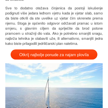
Sve to dodatno otežava činjenica da postoji iskušenje
podignuti više jedara leđnom vjetru kada je vjetar slab, samo
da biste otkrili da ste uvelike uz vjetar čim skrenete prema
njemu. Stoga je općenito odgovor održavati pramac u istom
smjeru, s glavnim ciljem da spriječite da brod potone
pramcem u stražnji dio vala. Ako je potrebno smanjiti snagu,
najbrža tehnika je olabaviti uže, ili alternativno, smanjiti jedra
kako biste prilagodili jedriličarski plan naletima.
Otkrij najbolje ponude za najam plovila