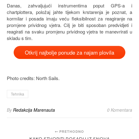
Danas, zahvaljujući instrumentima poput GPS-a i
chartplottera, položaj jahte tijekom krstarenja je poznat, a
kormilar i posada imaju veću fleksibilnost za reagiranje na
promjene prividnog vjetra. Cilj je biti sposoban predvidjeti i
reagirati na svaku promjenu prividnog vjetra te manevrirati u
skladu s tim.
Otkrij najbolje ponude za najam plovila
Photo credits: North Sails.
Tehnika
By
Redakcija Marenauta
0 Komentara
PRETHODNO
KAKO STVORITI POSADU IZ SNOVA