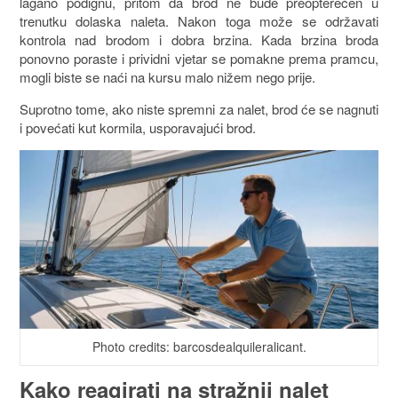
lagano podignu, pritom da brod ne bude preopterećen u
trenutku dolaska naleta. Nakon toga može se održavati
kontrola nad brodom i dobra brzina. Kada brzina broda
ponovno poraste i prividni vjetar se pomakne prema pramcu,
mogli biste se naći na kursu malo nižem nego prije.
Suprotno tome, ako niste spremni za nalet, brod će se nagnuti
i povećati kut kormila, usporavajući brod.
Photo credits: barcosdealquileralicant.
Kako reagirati na stražnji nalet