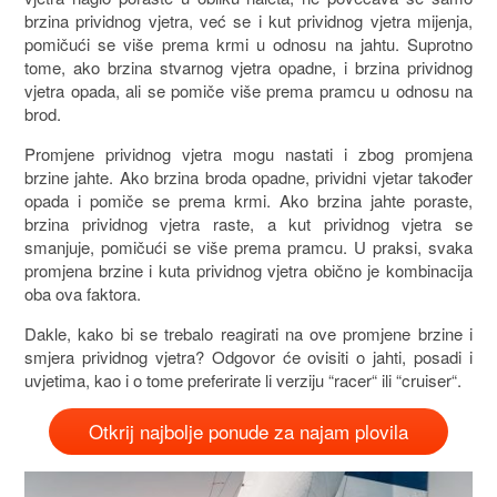
brzina prividnog vjetra, već se i kut prividnog vjetra mijenja,
pomičući se više prema krmi u odnosu na jahtu. Suprotno
tome, ako brzina stvarnog vjetra opadne, i brzina prividnog
vjetra opada, ali se pomiče više prema pramcu u odnosu na
brod.
Promjene prividnog vjetra mogu nastati i zbog promjena
brzine jahte. Ako brzina broda opadne, prividni vjetar također
opada i pomiče se prema krmi. Ako brzina jahte poraste,
brzina prividnog vjetra raste, a kut prividnog vjetra se
smanjuje, pomičući se više prema pramcu. U praksi, svaka
promjena brzine i kuta prividnog vjetra obično je kombinacija
oba ova faktora.
Dakle, kako bi se trebalo reagirati na ove promjene brzine i
smjera prividnog vjetra? Odgovor će ovisiti o jahti, posadi i
uvjetima, kao i o tome preferirate li verziju “racer“ ili “cruiser“.
Otkrij najbolje ponude za najam plovila