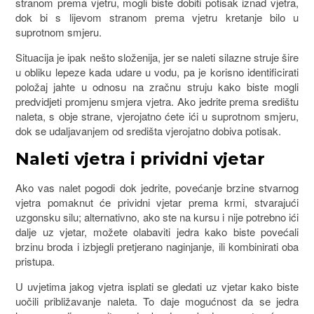
stranom prema vjetru, mogli biste dobiti potisak iznad vjetra,
dok bi s lijevom stranom prema vjetru kretanje bilo u
suprotnom smjeru.
Situacija je ipak nešto složenija, jer se naleti silazne struje šire
u obliku lepeze kada udare u vodu, pa je korisno identificirati
položaj jahte u odnosu na zračnu struju kako biste mogli
predvidjeti promjenu smjera vjetra. Ako jedrite prema središtu
naleta, s obje strane, vjerojatno ćete ići u suprotnom smjeru,
dok se udaljavanjem od središta vjerojatno dobiva potisak.
Naleti vjetra i prividni vjetar
Ako vas nalet pogodi dok jedrite, povećanje brzine stvarnog
vjetra pomaknut će prividni vjetar prema krmi, stvarajući
uzgonsku silu; alternativno, ako ste na kursu i nije potrebno ići
dalje uz vjetar, možete olabaviti jedra kako biste povećali
brzinu broda i izbjegli pretjerano naginjanje, ili kombinirati oba
pristupa.
U uvjetima jakog vjetra isplati se gledati uz vjetar kako biste
uočili približavanje naleta. To daje mogućnost da se jedra