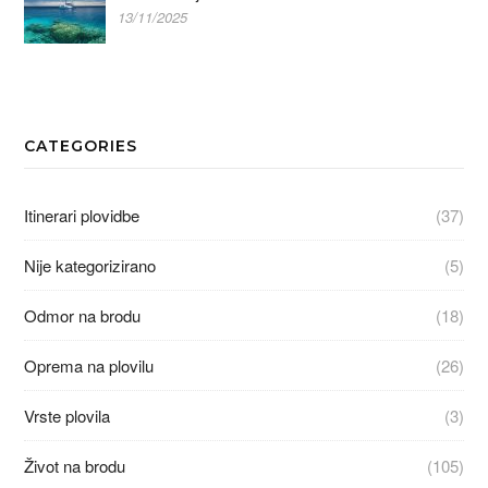
13/11/2025
CATEGORIES
Itinerari plovidbe
(37)
Nije kategorizirano
(5)
Odmor na brodu
(18)
Oprema na plovilu
(26)
Vrste plovila
(3)
Život na brodu
(105)