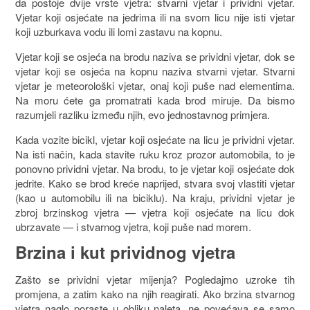
da postoje dvije vrste vjetra: stvarni vjetar i prividni vjetar.
Vjetar koji osjećate na jedrima ili na svom licu nije isti vjetar
koji uzburkava vodu ili lomi zastavu na kopnu.
Vjetar koji se osjeća na brodu naziva se prividni vjetar, dok se
vjetar koji se osjeća na kopnu naziva stvarni vjetar. Stvarni
vjetar je meteorološki vjetar, onaj koji puše nad elementima.
Na moru ćete ga promatrati kada brod miruje. Da bismo
razumjeli razliku između njih, evo jednostavnog primjera.
Kada vozite bicikl, vjetar koji osjećate na licu je prividni vjetar.
Na isti način, kada stavite ruku kroz prozor automobila, to je
ponovno prividni vjetar. Na brodu, to je vjetar koji osjećate dok
jedrite. Kako se brod kreće naprijed, stvara svoj vlastiti vjetar
(kao u automobilu ili na biciklu). Na kraju, prividni vjetar je
zbroj brzinskog vjetra — vjetra koji osjećate na licu dok
ubrzavate — i stvarnog vjetra, koji puše nad morem.
Brzina i kut prividnog vjetra
Zašto se prividni vjetar mijenja? Pogledajmo uzroke tih
promjena, a zatim kako na njih reagirati. Ako brzina stvarnog
vjetra naglo poraste u obliku naleta, ne povećava se samo