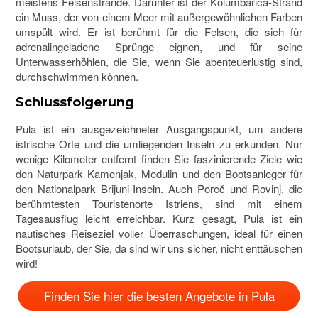
meistens Felsenstrände. Darunter ist der Kolumbarica-Strand
ein Muss, der von einem Meer mit außergewöhnlichen Farben
umspült wird. Er ist berühmt für die Felsen, die sich für
adrenalingeladene Sprünge eignen, und für seine
Unterwasserhöhlen, die Sie, wenn Sie abenteuerlustig sind,
durchschwimmen können.
Schlussfolgerung
Pula ist ein ausgezeichneter Ausgangspunkt, um andere
istrische Orte und die umliegenden Inseln zu erkunden. Nur
wenige Kilometer entfernt finden Sie faszinierende Ziele wie
den Naturpark Kamenjak, Medulin und den Bootsanleger für
den Nationalpark Brijuni-Inseln. Auch Poreč und Rovinj, die
berühmtesten Touristenorte Istriens, sind mit einem
Tagesausflug leicht erreichbar. Kurz gesagt, Pula ist ein
nautisches Reiseziel voller Überraschungen, ideal für einen
Bootsurlaub, der Sie, da sind wir uns sicher, nicht enttäuschen
wird!
Finden Sie hier die besten Angebote in Pula