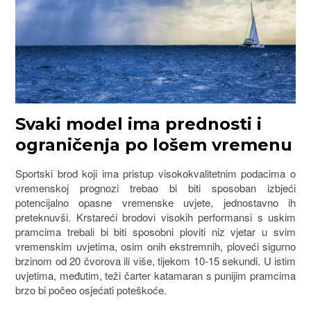
Svaki model ima prednosti i
ograničenja po lošem vremenu
Sportski brod koji ima pristup visokokvalitetnim podacima o
vremenskoj prognozi trebao bi biti sposoban izbjeći
potencijalno opasne vremenske uvjete, jednostavno ih
preteknuvši. Krstareći brodovi visokih performansi s uskim
pramcima trebali bi biti sposobni ploviti niz vjetar u svim
vremenskim uvjetima, osim onih ekstremnih, ploveći sigurno
brzinom od 20 čvorova ili više, tijekom 10-15 sekundi. U istim
uvjetima, međutim, teži čarter katamaran s punijim pramcima
brzo bi počeo osjećati poteškoće.