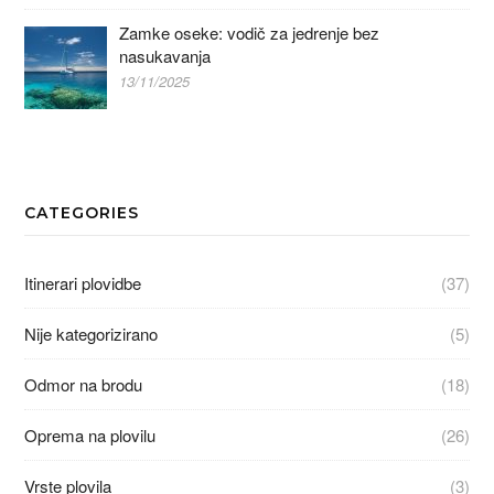
Zamke oseke: vodič za jedrenje bez
nasukavanja
13/11/2025
CATEGORIES
Itinerari plovidbe
(37)
Nije kategorizirano
(5)
Odmor na brodu
(18)
Oprema na plovilu
(26)
Vrste plovila
(3)