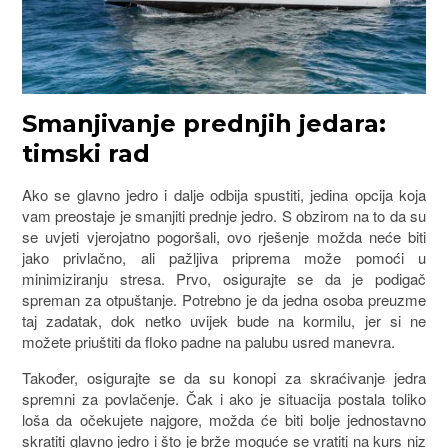
Smanjivanje prednjih jedara:
timski rad
Ako se glavno jedro i dalje odbija spustiti, jedina opcija koja
vam preostaje je smanjiti prednje jedro. S obzirom na to da su
se uvjeti vjerojatno pogoršali, ovo rješenje možda neće biti
jako privlačno, ali pažljiva priprema može pomoći u
minimiziranju stresa. Prvo, osigurajte se da je podigač
spreman za otpuštanje. Potrebno je da jedna osoba preuzme
taj zadatak, dok netko uvijek bude na kormilu, jer si ne
možete priuštiti da floko padne na palubu usred manevra.
Također, osigurajte se da su konopi za skraćivanje jedra
spremni za povlačenje. Čak i ako je situacija postala toliko
loša da očekujete najgore, možda će biti bolje jednostavno
skratiti glavno jedro i što je brže moguće se vratiti na kurs niz