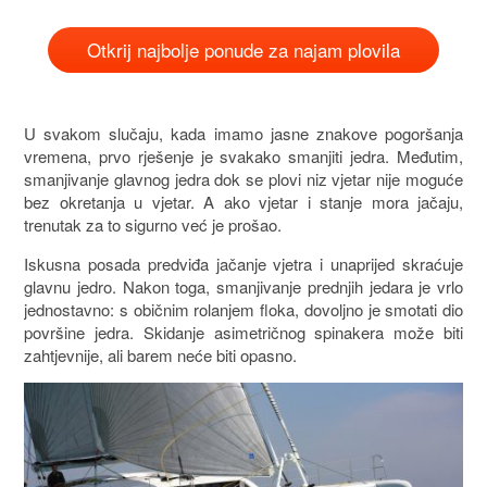
Otkrij najbolje ponude za najam plovila
U svakom slučaju, kada imamo jasne znakove pogoršanja
vremena, prvo rješenje je svakako smanjiti jedra. Međutim,
smanjivanje glavnog jedra dok se plovi niz vjetar nije moguće
bez okretanja u vjetar. A ako vjetar i stanje mora jačaju,
trenutak za to sigurno već je prošao.
Iskusna posada predviđa jačanje vjetra i unaprijed skraćuje
glavnu jedro. Nakon toga, smanjivanje prednjih jedara je vrlo
jednostavno: s običnim rolanjem floka, dovoljno je smotati dio
površine jedra. Skidanje asimetričnog spinakera može biti
zahtjevnije, ali barem neće biti opasno.