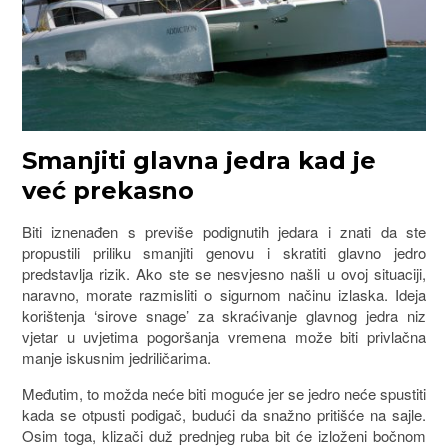
Smanjiti glavna jedra kad je
već prekasno
Biti iznenađen s previše podignutih jedara i znati da ste
propustili priliku smanjiti genovu i skratiti glavno jedro
predstavlja rizik. Ako ste se nesvjesno našli u ovoj situaciji,
naravno, morate razmisliti o sigurnom načinu izlaska. Ideja
korištenja ‘sirove snage’ za skraćivanje glavnog jedra niz
vjetar u uvjetima pogoršanja vremena može biti privlačna
manje iskusnim jedriličarima.
Međutim, to možda neće biti moguće jer se jedro neće spustiti
kada se otpusti podigač, budući da snažno pritišće na sajle.
Osim toga, klizači duž prednjeg ruba bit će izloženi bočnom