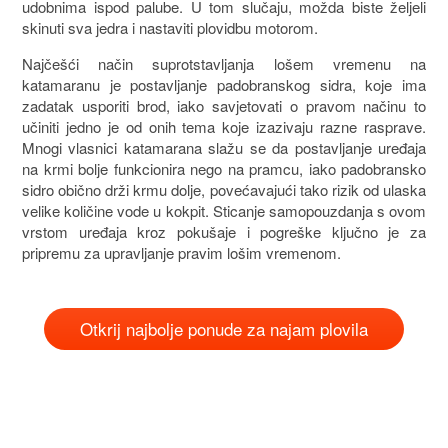
udobnima ispod palube. U tom slučaju, možda biste željeli
skinuti sva jedra i nastaviti plovidbu motorom.
Najčešći način suprotstavljanja lošem vremenu na
katamaranu je postavljanje padobranskog sidra, koje ima
zadatak usporiti brod, iako savjetovati o pravom načinu to
učiniti jedno je od onih tema koje izazivaju razne rasprave.
Mnogi vlasnici katamarana slažu se da postavljanje uređaja
na krmi bolje funkcionira nego na pramcu, iako padobransko
sidro obično drži krmu dolje, povećavajući tako rizik od ulaska
velike količine vode u kokpit. Sticanje samopouzdanja s ovom
vrstom uređaja kroz pokušaje i pogreške ključno je za
pripremu za upravljanje pravim lošim vremenom.
Otkrij najbolje ponude za najam plovila