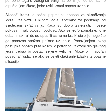
potrebno lagano zategnuti vang na bomi, jer će se, samo
otpuštanjem škote, jedro uviti i ostati napeto uz sajle.
Sljedeći korak je početi pripremati konope za skraćivanje
jedra i za vezu s kutom jedra, spremne za podizanje pri
sljedećem skraćivanju. Kada su dobro zategnuti, možete
pokušati malo otpustiti podigač. Ako se jedro pomakne, to je
dobar znak, ali će se spustiti samo na kratki dio prije nego što
ga ponovno snažno pritisne uz sajle. Ponavljanjem ovog
postupka onoliko puta koliko je potrebno, izloženi dio glavnog
jedra trebao bi postati željene veličine. Može biti naporan
posao, ali isplati se ako se osjeti olakšanje izlaska iz opasne
situacije.