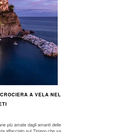
CROCIERA A VELA NEL
ETI
liane più amate dagli amanti delle
sta affacciato sul Tirreno che va