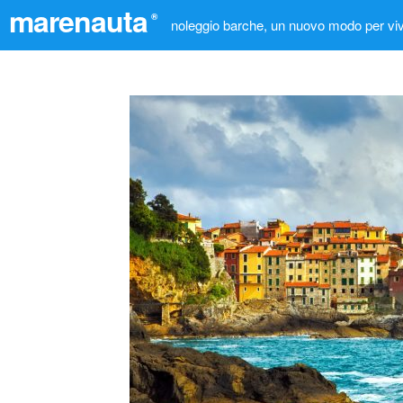
marenauta
®
noleggio barche, un nuovo modo per viv