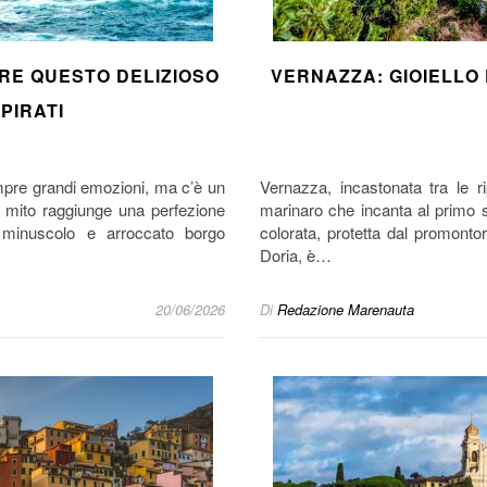
RE QUESTO DELIZIOSO
VERNAZZA: GIOIELLO
PIRATI
empre grandi emozioni, ma c’è un
Vernazza, incastonata tra le r
e mito raggiunge una perfezione
marinaro che incanta al primo 
 minuscolo e arroccato borgo
colorata, protetta dal promonto
Doria, è…
20/06/2026
Di
Redazione Marenauta