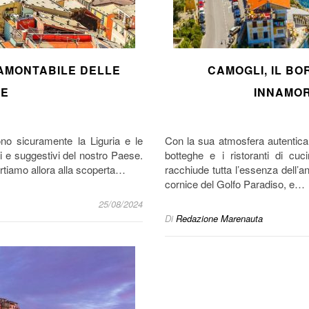
RAMONTABILE DELLE
CAMOGLI, IL BO
RE
INNAMOR
ono sicuramente la Liguria e le
Con la sua atmosfera autentica,
ci e suggestivi del nostro Paese.
botteghe e i ristoranti di cu
rtiamo allora alla scoperta…
racchiude tutta l’essenza dell’an
cornice del Golfo Paradiso, e…
25/08/2024
Di
Redazione Marenauta