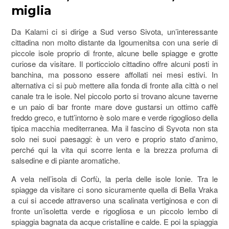
miglia
Da Kalami ci si dirige a Sud verso Sivota, un’interessante
cittadina non molto distante da Igoumenitsa con una serie di
piccole isole proprio di fronte, alcune belle spiagge e grotte
curiose da visitare. Il porticciolo cittadino offre alcuni posti in
banchina, ma possono essere affollati nei mesi estivi. In
alternativa ci si può mettere alla fonda di fronte alla città o nel
canale tra le isole. Nel piccolo porto si trovano alcune taverne
e un paio di bar fronte mare dove gustarsi un ottimo caffè
freddo greco, e tutt’intorno è solo mare e verde rigoglioso della
tipica macchia mediterranea. Ma il fascino di Syvota non sta
solo nei suoi paesaggi: è un vero e proprio stato d’animo,
perché qui la vita qui scorre lenta e la brezza profuma di
salsedine e di piante aromatiche.
A vela nell’isola di Corfù, la perla delle isole Ionie. Tra le
spiagge da visitare ci sono sicuramente quella di Bella Vraka
a cui si accede attraverso una scalinata vertiginosa e con di
fronte un’isoletta verde e rigogliosa e un piccolo lembo di
spiaggia bagnata da acque cristalline e calde. E poi la spiaggia