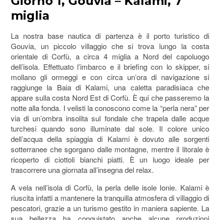
Giorno 1, Gouvia – Kalami, 7
miglia
La nostra base nautica di partenza è il porto turistico di
Gouvia, un piccolo villaggio che si trova lungo la costa
orientale di Corfù, a circa 4 miglia a Nord del capoluogo
dell’isola. Effettuato l’imbarco e il briefing con lo skipper, si
mollano gli ormeggi e con circa un’ora di navigazione si
raggiunge la Baia di Kalami, una caletta paradisiaca che
appare sulla costa Nord Est di Corfù. È qui che passeremo la
notte alla fonda. I velisti la conoscono come la “perla nera” per
via di un’ombra insolita sul fondale che trapela dalle acque
turchesi quando sono illuminate dal sole. Il colore unico
dell’acqua della spiaggia di Kalami è dovuto alle sorgenti
sotterranee che sgorgano dalle montagne, mentre il litorale è
ricoperto di ciottoli bianchi piatti. È un luogo ideale per
trascorrere una giornata all’insegna del relax.
A vela nell’isola di Corfù, la perla delle isole Ionie. Kalami è
riuscita infatti a mantenere la tranquilla atmosfera di villaggio di
pescatori, grazie a un turismo gestito in maniera sapiente. La
sua bellezza ha conquistato anche alcune produzioni