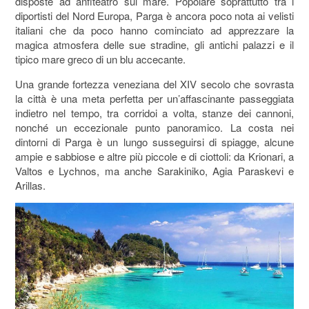
disposte ad anfiteatro sul mare. Popolare soprattutto tra i
diportisti del Nord Europa, Parga è ancora poco nota ai velisti
italiani che da poco hanno cominciato ad apprezzare la
magica atmosfera delle sue stradine, gli antichi palazzi e il
tipico mare greco di un blu accecante.
Una grande fortezza veneziana del XIV secolo che sovrasta
la città è una meta perfetta per un’affascinante passeggiata
indietro nel tempo, tra corridoi a volta, stanze dei cannoni,
nonché un eccezionale punto panoramico. La costa nei
dintorni di Parga è un lungo susseguirsi di spiagge, alcune
ampie e sabbiose e altre più piccole e di ciottoli: da Krionari, a
Valtos e Lychnos, ma anche Sarakiniko, Agia Paraskevi e
Arillas.