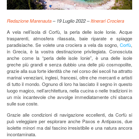
Redazione Marenauta
– 19 Luglio 2022 –
Itinerari Crociera
A vela nell’isola di Corfù, la perla delle isole Ionie. Acque
trasparenti, atmosfera rilassata, baie riparate e spiagge
paradisiache. Se volete una crociera a vela da sogno,
Corfù
,
in Grecia, è la vostra destinazione privilegiata. Conosciuta
anche come la “perla delle isole Ionie”, è una delle isole
greche più grandi e senza dubbio una delle più cosmopolite,
grazie alla sua forte identità che nel corso dei secoli ha attratto
marinai veneziani, inglesi, francesi, oltre che mercanti e artisti
di tutto il mondo. Ognuno di loro ha lasciato il segno in questo
luogo magico, nell’architettura, nella cucina o nelle tradizioni in
un mix incantevole che avvolge immediatamente chi sbarca
sulle sue coste.
Grazie alle condizioni di navigazione eccellenti, da Corfù si
può veleggiare per esplorare anche Paxos e Antipaxos, due
isolette minori ma dal fascino irresistibile e una natura ancora
incontaminata.