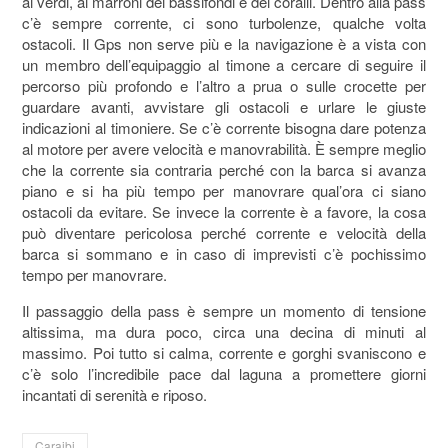
ai verdi, ai marroni dei bassifondi e dei coralli. Dentro alla pass
c’è sempre corrente, ci sono turbolenze, qualche volta
ostacoli. Il Gps non serve più e la navigazione è a vista con
un membro dell’equipaggio al timone a cercare di seguire il
percorso più profondo e l’altro a prua o sulle crocette per
guardare avanti, avvistare gli ostacoli e urlare le giuste
indicazioni al timoniere. Se c’è corrente bisogna dare potenza
al motore per avere velocità e manovrabilità. È sempre meglio
che la corrente sia contraria perché con la barca si avanza
piano e si ha più tempo per manovrare qual’ora ci siano
ostacoli da evitare. Se invece la corrente è a favore, la cosa
può diventare pericolosa perché corrente e velocità della
barca si sommano e in caso di imprevisti c’è pochissimo
tempo per manovrare.
Il passaggio della pass è sempre un momento di tensione
altissima, ma dura poco, circa una decina di minuti al
massimo. Poi tutto si calma, corrente e gorghi svaniscono e
c’è solo l’incredibile pace dal laguna a promettere giorni
incantati di serenità e riposo.
Caraibi