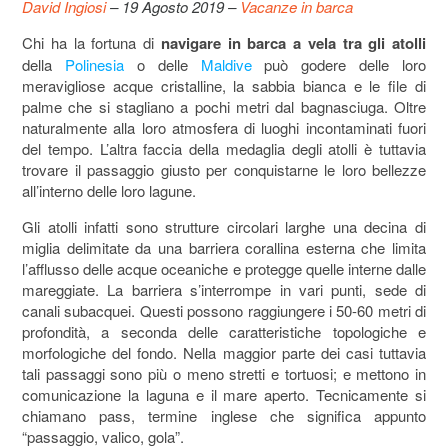
David Ingiosi
– 19 Agosto 2019 –
Vacanze in barca
Chi ha la fortuna di
navigare in barca a vela tra gli atolli
della
Polinesia
o delle
Maldive
può godere delle loro
meravigliose acque cristalline, la sabbia bianca e le file di
palme che si stagliano a pochi metri dal bagnasciuga. Oltre
naturalmente alla loro atmosfera di luoghi incontaminati fuori
del tempo. L’altra faccia della medaglia degli atolli è tuttavia
trovare il passaggio giusto per conquistarne le loro bellezze
all’interno delle loro lagune.
Gli atolli infatti sono strutture circolari larghe una decina di
miglia delimitate da una barriera corallina esterna che limita
l’afflusso delle acque oceaniche e protegge quelle interne dalle
mareggiate. La barriera s’interrompe in vari punti, sede di
canali subacquei. Questi possono raggiungere i 50-60 metri di
profondità, a seconda delle caratteristiche topologiche e
morfologiche del fondo. Nella maggior parte dei casi tuttavia
tali passaggi sono più o meno stretti e tortuosi; e mettono in
comunicazione la laguna e il mare aperto. Tecnicamente si
chiamano pass, termine inglese che significa appunto
“passaggio, valico, gola”.