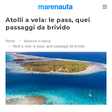
marenauta
®
Atolli a vela: le pass, quei
passaggi da brivido
Home
Vacanze in barca
Atolli a vela: le pass, quei passaggi da brivido