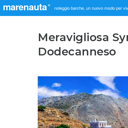
marenauta
®
noleggio barche, un nuovo modo per viv
Meravigliosa Sy
Dodecanneso