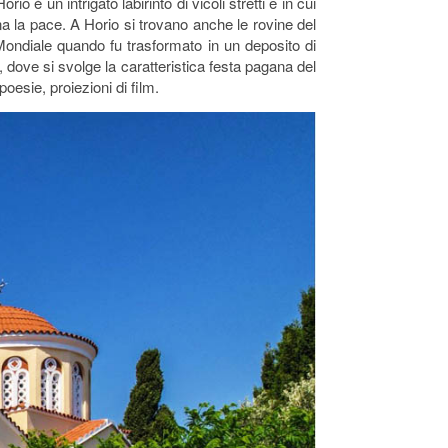
o è un intrigato labirinto di vicoli stretti e in cui
gna la pace. A Horio si trovano anche le rovine del
 Mondiale quando fu trasformato in un deposito di
 dove si svolge la caratteristica festa pagana del
oesie, proiezioni di film.