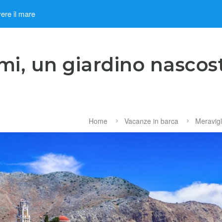
ere il mare
mi, un giardino nascos
Home
Vacanze in barca
Meravigl