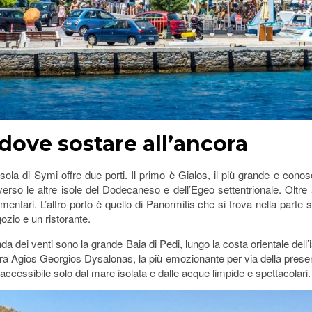
 dove sostare all’ancora
’isola di Symi offre due porti. Il primo è Gialos, il più grande e co
erso le altre isole del Dodecaneso e dell’Egeo settentrionale. Oltre a 
limentari. L’altro porto è quello di Panormitis che si trova nella parte 
ozio e un ristorante.
nda dei venti sono la grande Baia di Pedi, lungo la costa orientale del
ora Agios Georgios Dysalonas, la più emozionante per via della presen
ccessibile solo dal mare isolata e dalle acque limpide e spettacolari.