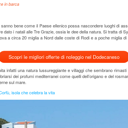
e in barca
 sanno bene come il Paese ellenico possa nascondere luoghi di assol
dato i natali alle Tre Grazie, ossia le dee della natura. Si tratta di Sym
a a circa 20 miglia a Nord dalle coste di Rodi e a poche miglia di d
Scopri le migliori offerte di noleggio nel Dodecaneso
pita infatti una natura lussureggiante e villaggi che sembrano rimast
ebriarsi dei profumi mediterranei come quelli dell’origano e del rosmar
averne sul mare.
Corfù, isola che celebra la vita