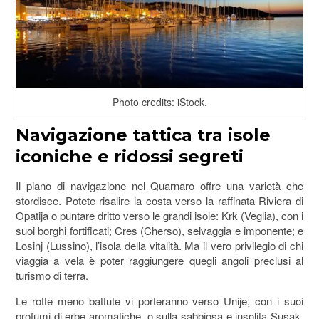
Photo credits: iStock.
Navigazione tattica tra isole
iconiche e ridossi segreti
Il piano di navigazione nel Quarnaro offre una varietà che
stordisce. Potete risalire la costa verso la raffinata Riviera di
Opatija o puntare dritto verso le grandi isole: Krk (Veglia), con i
suoi borghi fortificati; Cres (Cherso), selvaggia e imponente; e
Losinj (Lussino), l’isola della vitalità. Ma il vero privilegio di chi
viaggia a vela è poter raggiungere quegli angoli preclusi al
turismo di terra.
Le rotte meno battute vi porteranno verso Unije, con i suoi
profumi di erbe aromatiche, o sulla sabbiosa e insolita Susak,