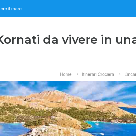
ere il mare
Kornati da vivere in un
Home
Itinerari Crociera
L’inca