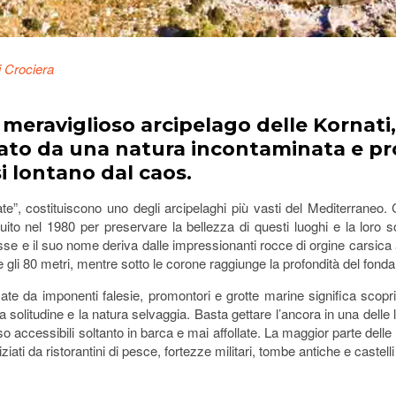
ri Crociera
el meraviglioso arcipelago delle Kornati
ato da una natura incontaminata e pro
si lontano dal caos.
”, costituiscono uno degli arcipelaghi più vasti del Mediterraneo. Con
tuito nel 1980 per preservare la bellezza di questi luoghi e la loro s
 Basse e il suo nome deriva dalle impressionanti rocce di orgine cars
e gli 80 metri, mentre sotto le corone raggiunge la profondità del fond
te da imponenti falesie, promontori e grotte marine significa scoprir
solitudine e la natura selvaggia. Basta gettare l’ancora in una delle 
accessibili soltanto in barca e mai affollate. La maggior parte delle
iziati da ristorantini di pesce, fortezze militari, tombe antiche e castell