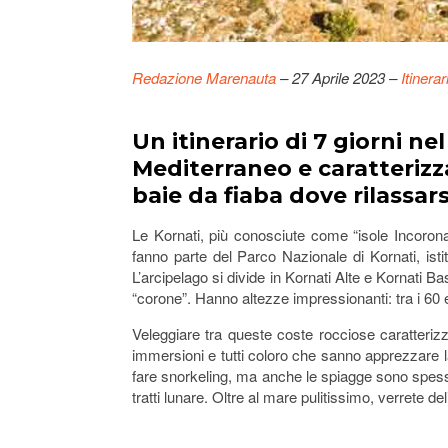
Redazione Marenauta
– 27 Aprile 2023 –
Itinera
Un itinerario di 7 giorni n
Mediterraneo e caratterizz
baie da fiaba dove rilassar
Le Kornati, più conosciute come “isole Incoronate
fanno parte del Parco Nazionale di Kornati, isti
L’arcipelago si divide in Kornati Alte e Kornati
“corone”. Hanno altezze impressionanti: tra i 60 
Veleggiare tra queste coste rocciose caratterizza
immersioni e tutti coloro che sanno apprezzare la 
fare snorkeling, ma anche le spiagge sono spesso 
tratti lunare. Oltre al mare pulitissimo, verrete del