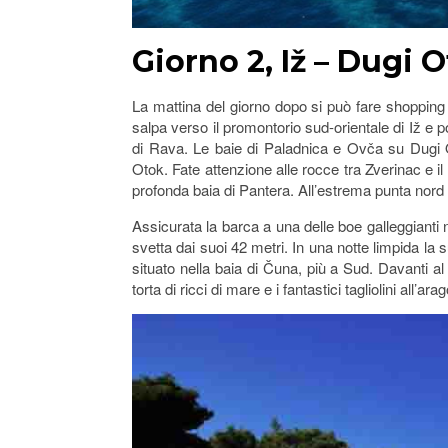
Giorno 2, Iž – Dugi O
La mattina del giorno dopo si può fare shopping
salpa verso il promontorio sud-orientale di Iž e p
di Rava. Le baie di Paladnica e Ovča su Dugi O
Otok. Fate attenzione alle rocce tra Zverinac e i
profonda baia di Pantera. All’estrema punta nord 
Assicurata la barca a una delle boe galleggianti ne
svetta dai suoi 42 metri. In una notte limpida la
situato nella baia di Čuna, più a Sud. Davanti 
torta di ricci di mare e i fantastici tagliolini all’ara