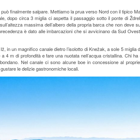
 si può finalmente salpare. Mettiamo la prua verso Nord con il tipico
le, dopo circa 3 miglia ci aspetta il passaggio sotto il ponte di Ždr
i sull’altezza massima dell’albero della propria barca che non deve su
i precedenza è dato alle imbarcazioni che si avvicinano da Sud Ovest
 Iž, in un magnifico canale dietro l’isolotto di Knežak, a sole 5 miglia 
e a 4 m di profondità e fare una nuotata nell’acqua cristallina. Chi 
bondano. Nel canale ci sono alcune boe in concessione al proprieta
gustare le delizie gastronomiche locali.