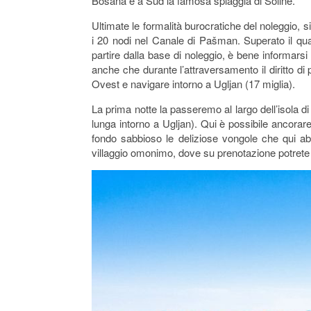
Bošana e a Sud la famosa spiaggia di Soline.
Ultimate le formalità burocratiche del noleggio,
i 20 nodi nel Canale di Pašman. Superato il qua
partire dalla base di noleggio, è bene informars
anche che durante l’attraversamento il diritto d
Ovest e navigare intorno a Ugljan (17 miglia).
La prima notte la passeremo al largo dell’isola di
lunga intorno a Ugljan). Qui è possibile ancorar
fondo sabbioso le deliziose vongole che qui ab
villaggio omonimo, dove su prenotazione potrete 