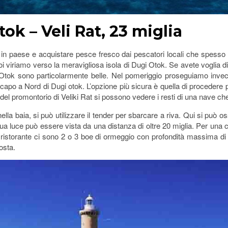
tok – Veli Rat, 23 miglia
 in paese e acquistare pesce fresco dai pescatori locali che spesso s
oi viriamo verso la meravigliosa isola di Dugi Otok. Se avete voglia d
tok sono particolarmente belle. Nel pomeriggio proseguiamo invece 
l capo a Nord di Dugi otok. L’opzione più sicura è quella di procedere 
del promontorio di Veliki Rat si possono vedere i resti di una nave che
lla baia, si può utilizzare il tender per sbarcare a riva. Qui si può oss
 sua luce può essere vista da una distanza di oltre 20 miglia. Per una 
al ristorante ci sono 2 o 3 boe di ormeggio con profondità massima di
gosta.