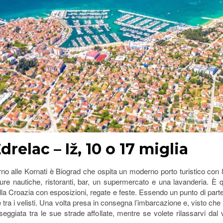
drelac – Iž, 10 o 17 miglia
no alle Kornati è Biograd che ospita un moderno porto turistico con 800 p
ture nautiche, ristoranti, bar, un supermercato e una lavanderia. È q
lla Croazia con esposizioni, regate e feste. Essendo un punto di parten
ra i velisti. Una volta presa in consegna l’imbarcazione e, visto che i
sseggiata tra le sue strade affollate, mentre se volete rilassarvi da