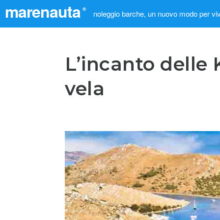
marenauta
®
noleggio barche, un nuovo modo per viv
L’incanto delle 
vela