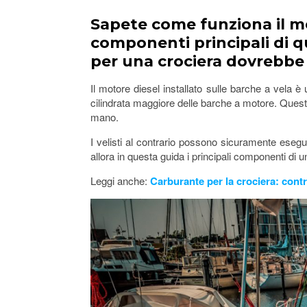
Sapete come funziona il mo
componenti principali di q
per una crociera dovrebbe 
Il motore diesel installato sulle barche a vela
cilindrata maggiore delle barche a motore. Questi 
mano.
I velisti al contrario possono sicuramente esegui
allora in questa guida i principali componenti di u
Leggi anche:
Carburante per la crociera: contro