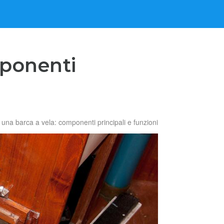
mponenti
 una barca a vela: componenti principali e funzioni