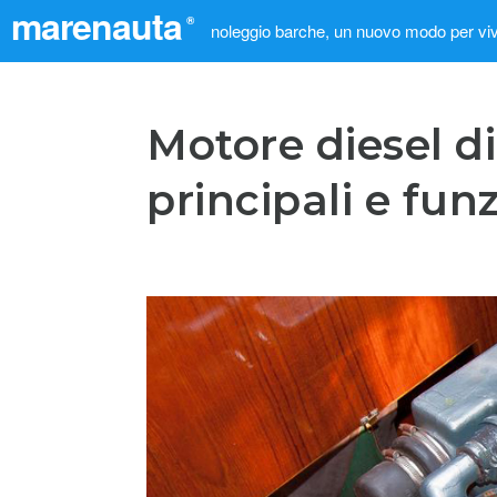
marenauta
®
noleggio barche, un nuovo modo per viv
Motore diesel d
principali e fun