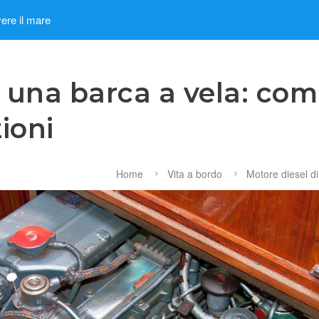
ere il mare
i una barca a vela: co
zioni
Home
Vita a bordo
Motore diesel di