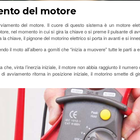
mento del motore
vviamento del motore. Il cuore di questo sistema è un motore elettr
ore, nel momento in cui si gira la chiave o si preme il pulsante di av
la chiave, il pignone del motorino elettrico si porta in avanti e si inne
ndo il moto all’albero a gomiti che “inizia a muovere” tutte le parti a es
 a che, vinta l’inerzia iniziale, il motore non abbia raggiunto il numer
 di avviamento ritorna in posizione iniziale, il motorino smette di gi