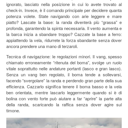
ignorato, lasciato nella posizione in cui lo avete trovato al
check-in. Invece, è il comando principale per decidere quanta
potenza volete. State navigando con arie leggere e mare
piatto? Lascate la base: la randa diventerà più “grassa” e
profonda, garantendo la spinta necessaria. Il vento aumenta e
la barca inizia a sbandare troppo? Cazzate la base a ferro:
appiattendo la vela, ridurrete la forza sbandante senza dover
ancora prendere una mano di terzaroli.
Tecnica di navigazione: le regolazioni minori. Il vang, spesso
chiamato erroneamente “ritenuta del boma”, svolge un ruolo
vitale soprattutto nelle andature portanti (lasco e gran lasco).
Senza un vang ben regolato, il boma tende a sollevarsi,
facendo “svergolare” la randa e perdendo gran parte della sua
efficienza. Cazzarlo significa tenere il boma basso e la vela
ben orientata, mentre lascarlo leggermente quando si è di
bolina con vento forte può aiutare a far “aprire” la parte alta
della randa, scaricando la raffica senza dover agire sul
timone.