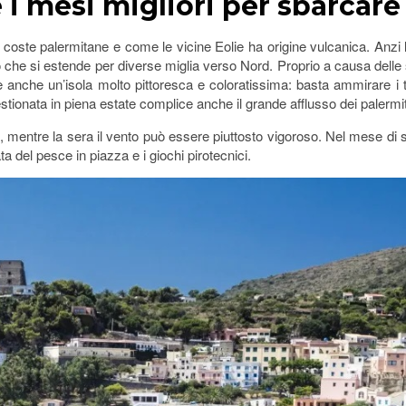
i mesi migliori per sbarcare
 coste palermitane e come le vicine Eolie ha origine vulcanica. Anzi la
che si estende per diverse miglia verso Nord. Proprio a causa delle 
 anche un’isola molto pittoresca e coloratissima: basta ammirare i 
ionata in piena estate complice anche il grande afflusso dei palermita
e, mentre la sera il vento può essere piuttosto vigoroso. Nel mese di s
a del pesce in piazza e i giochi pirotecnici.