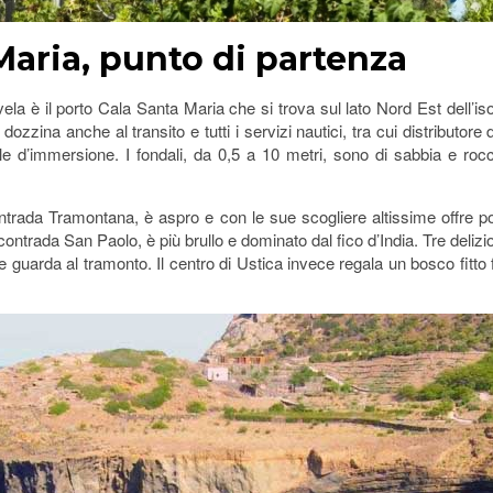
Maria, punto di partenza
la è il porto Cala Santa Maria che si trova sul lato Nord Est dell’isola
dozzina anche al transito e tutti i servizi nautici, tra cui distributore
e d’immersione. I fondali, da 0,5 a 10 metri, sono di sabbia e roc
ontrada Tramontana, è aspro e con le sue scogliere altissime offre p
ontrada San Paolo, è più brullo e dominato dal fico d’India. Tre deliz
e guarda al tramonto. Il centro di Ustica invece regala un bosco fitto fit