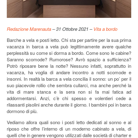
Redazione Marenauta
– 31 Ottobre 2021 –
Vita a bordo
Barche a vela e posti letto. Chi sta per partire per la sua prima
vacanza in barca a vela può legittimamente avere qualche
perplessità su come si dorma a bordo. Come sono le cabine?
Saranno scomode? Rumorose? Avrò spazio a sufficienza?
Potrò riposare bene la notte? Nessuno infatti, soprattutto in
vacanza, ha voglia di andare incontro a notti scomode e
insonni. In realtà la barca a vela concilia il sonno: un po’ per il
suo piacevole rollio che sembra cullarci, ma anche perché la
vita di mare stanca e la sera non si fa mai fatica ad
addormentarsi. Anzi, c’è chi spesso e volentieri cede a
rilassanti pisolini anche durante il giorno. I bambini poi in barca
dormono di più.
Vediamo allora quali sono i posti letto dedicati al sonno e al
riposo che offre l’interno di un moderno cabinato a vela, di
quelli che in genere vengono utilizzati dalle società di charter e