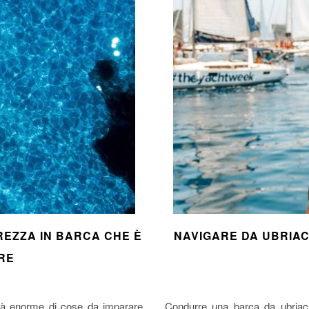
REZZA IN BARCA CHE È
NAVIGARE DA UBRIAC
RE
tità enorme di cose da imparare
Condurre una barca da ubriach