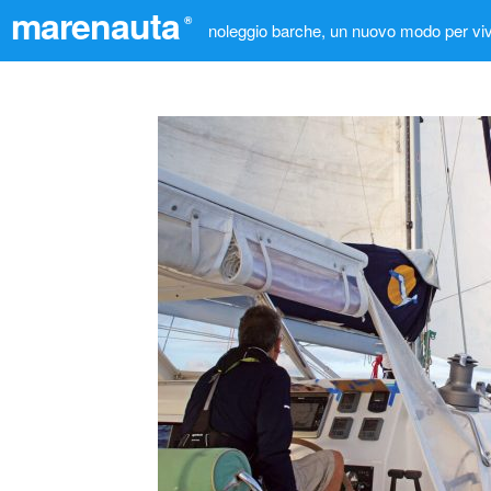
marenauta
®
noleggio barche, un nuovo modo per viv